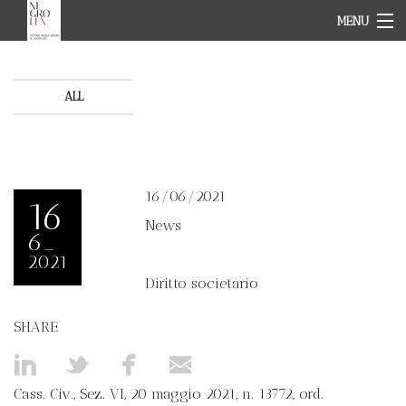
MENU
HOME PAGE
STUDIO
TEAM
ALL
CAMPI D'AZIONE
NEWS
CONTATTI
IT
16/06/2021
EN
16
News
6_
2021
Diritto societario
SHARE
Cass. Civ., Sez. VI, 20 maggio 2021, n. 13772, ord.