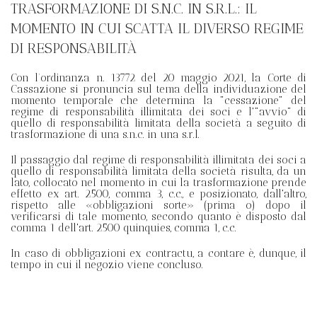
TRASFORMAZIONE DI S.N.C. IN S.R.L.: IL
MOMENTO IN CUI SCATTA IL DIVERSO REGIME
DI RESPONSABILITÀ
Con l’ordinanza n. 13772 del 20 maggio 2021, la Corte di
Cassazione si pronuncia sul tema della individuazione del
momento temporale che determina la "cessazione" del
regime di responsabilità illimitata dei soci e l'"avvio" di
quello di responsabilità limitata della società a seguito di
trasformazione di una s.n.c. in una s.r.l.
Il passaggio dal regime di responsabilità illimitata dei soci a
quello di responsabilità limitata della società risulta, da un
lato, collocato nel momento in cui la trasformazione prende
effetto ex art. 2500, comma 3, c.c., e posizionato, dall'altro,
rispetto alle «obbligazioni sorte» (prima o) dopo il
verificarsi di tale momento, secondo quanto è disposto dal
comma 1 dell'art. 2500 quinquies, comma 1, c.c.
In caso di obbligazioni ex contractu, a contare è, dunque, il
tempo in cui il negozio viene concluso.