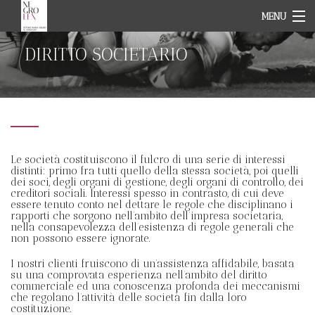
MENU
HOME PAGE
DIRITTO SOCIETARIO
STUDIO
TEAM
CAMPI D'AZIONE
NEWS
CONTATTI
IT
EN
Le società costituiscono il fulcro di una serie di interessi
distinti: primo fra tutti quello della stessa società, poi quelli
dei soci, degli organi di gestione, degli organi di controllo, dei
creditori sociali. Interessi spesso in contrasto, di cui deve
essere tenuto conto nel dettare le regole che disciplinano i
rapporti che sorgono nell’ambito dell’impresa societaria,
nella consapevolezza dell’esistenza di regole generali che
non possono essere ignorate.
I nostri clienti fruiscono di un’assistenza affidabile, basata
su una comprovata esperienza nell’ambito del diritto
commerciale ed una conoscenza profonda dei meccanismi
che regolano l’attività delle società fin dalla loro
costituzione.