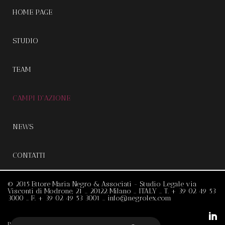
HOME PAGE
STUDIO
TEAM
CAMPI D'AZIONE
NEWS
CONTATTI
© 2015 Ettore Maria Negro & Associati - Studio Legale via
Visconti di Modrone, 21 _ 20122 Milano _ ITALY _ T.
+ 39 02 49 53
3000
_ F. + 39 02 49 53 3001 _
info@negrolex.com
P.I. C.F. 12152660960 _
PRIVACY & COOKIES
_
CREDITS